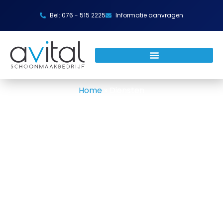
Bel: 076 - 515 2225
Informatie aanvragen
Home
»
Diensten
Diensten
Wij van Avital hebben professionals op verschillende
gebieden. Al onze schoonmakers hebben hun eigen
specialisme, waardoor wij altijd een schoonmaker
hebben die perfect bij de klus past.