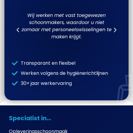
ed
Wij werken met vast toegewezen
n
schoonmakers, waardoor u niet
w
zomaar met personeelswisselingen te
maken krijgt.
Transparant en flexibel
Werken volgens de hygiënerichtlijnen
30+ jaar werkervaring
Specialist in...
Opleveringsschoonmaak