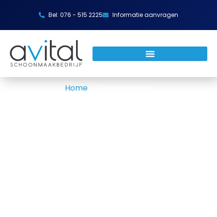
Bel: 076 - 515 2225
Informatie aanvragen
Home
»
Glasbewassing
Glasbewassing
Glasbewassing is het professioneel reinigen van
je ramen, kozijnen en glaspartijen. Schone ramen
zijn het visitekaartje van je pand, en dat vraagt
om vakwerk. Avital verzorgt de glasbewassing
met osmosewater: streeploos, veilig en zonder