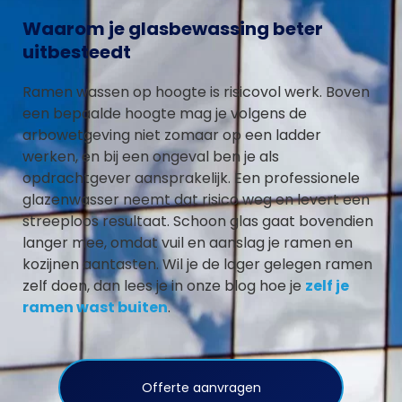
Waarom je glasbewassing beter
uitbesteedt
Ramen wassen op hoogte is risicovol werk. Boven
een bepaalde hoogte mag je volgens de
arbowetgeving niet zomaar op een ladder
werken, en bij een ongeval ben je als
opdrachtgever aansprakelijk. Een professionele
glazenwasser neemt dat risico weg en levert een
streeploos resultaat. Schoon glas gaat bovendien
langer mee, omdat vuil en aanslag je ramen en
kozijnen aantasten. Wil je de lager gelegen ramen
zelf doen, dan lees je in onze blog hoe je
zelf je
ramen wast buiten
.
Offerte aanvragen