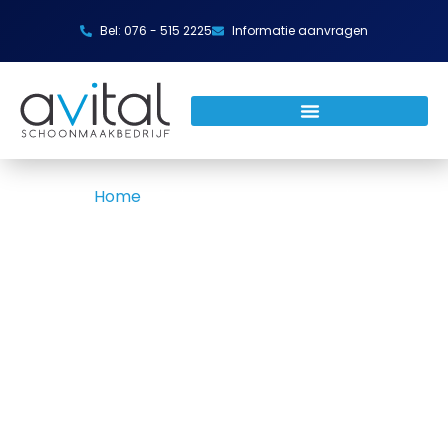
Bel: 076 - 515 2225
Informatie aanvragen
Home
»
Opleveringsschoonmaak
Opleveringsschoonmaak nodig?
Opleveringsschoonmaak maakt je pand na een
nieuwbouw of verbouwing gebruiksklaar. Voordat
je de sleutel overdraagt of zelf intrekt, moeten
bouwstof, cementsluier en beschermfolie eerst