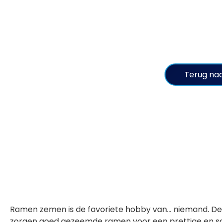
Terug naa
Ramen zemen is de favoriete hobby van… niemand. De me
zorgen goed gezeemde ramen voor een prettige en scho