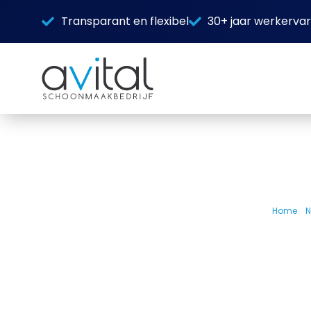
Transparant en flexibel
30+ jaar werkervar
Home
»
N
Glazen was
pr