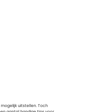
ogelijk uitstellen. Toch
en aantal handige tips voor