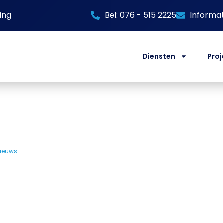
ing
Bel: 076 - 515 2225
Informa
Diensten
Proj
ieuws
»
Glazen wassen: tips van een professional
sen: tips va
ofessional