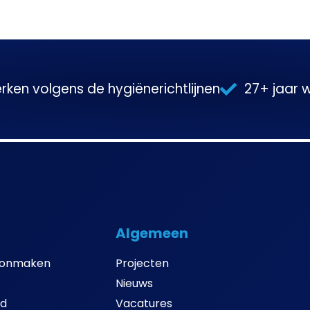
rken volgens de hygiënerichtlijnen
27+ jaar 
Algemeen
oonmaken
Projecten
Nieuws
ud
Vacatures