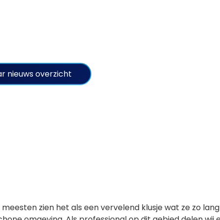
r nieuws overzicht
esten zien het als een vervelend klusje wat ze zo lang m
ne omgeving. Als professional op dit gebied delen wij e