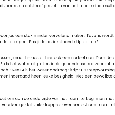
ijk uitvoeren en achteraf genieten van het mooie eindresu
 voor jou een stuk minder vervelend maken. Tevens wordt 
der strepen! Pas jij de onderstaande tips al toe?
wassen, maar helaas zit hier ook een nadeel aan. Door de 
Zo is het water al grotendeels gecondenseerd voordat 
l toch? Nee! Als het water opdroogt krijgt u streepvormi
 zemen inderdaad heen leuke bezigheid! Kies een bewolkte d
e fout om aan de onderzijde van het raam te beginnen met
oorkom je dat vuile druppels over een schoon raam roll