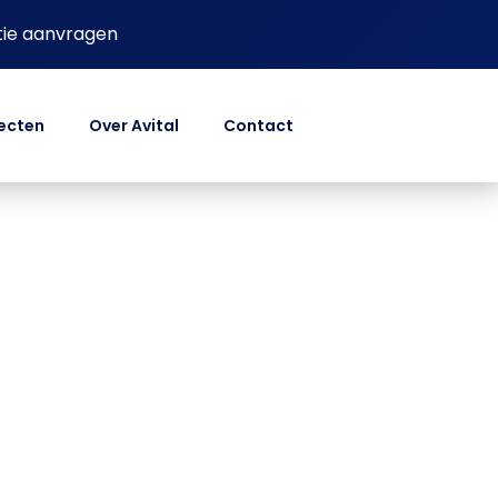
tie aanvragen
ecten
Over Avital
Contact
n een