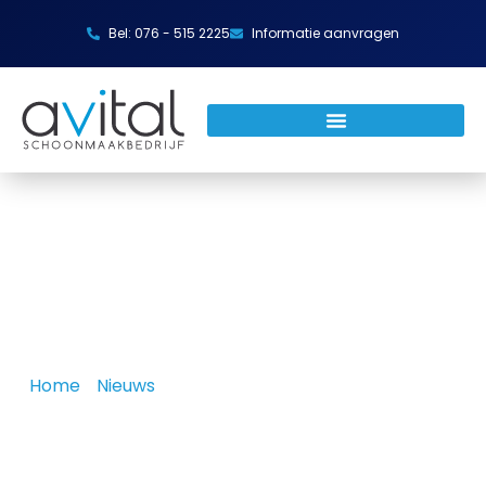
Bel: 076 - 515 2225
Informatie aanvragen
Home
»
Nieuws
»
Vlekken in tapijt: hoe los je dit op?
Vlekken in tapijt: hoe los je dit
op?