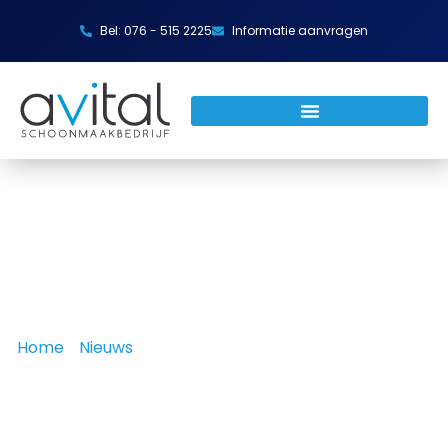
Bel: 076 - 515 2225
Informatie aanvragen
Home
»
Nieuws
»
De voordelen van glasbewassing op
kantoor
De voordelen van
glasbewassing op kantoor