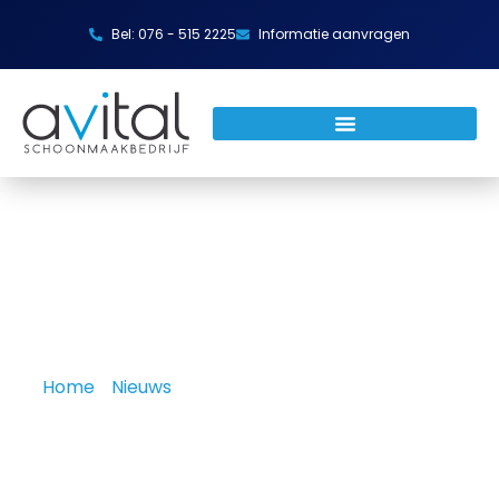
Bel: 076 - 515 2225
Informatie aanvragen
Home
»
Nieuws
»
Waarom zijn schone ramen op
kantoor zo belangrijk?
Waarom zijn schone ramen op
kantoor zo belangrijk?