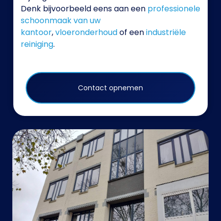
Denk bijvoorbeeld eens aan een
professionele
schoonmaak van uw
kantoor
,
vloeronderhoud
of een
industriële
reiniging
.
Contact opnemen