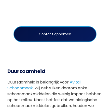
kunt u dan ook altijd bij ons terecht. Wij zijn
gespecialiseerd in veel verschillende soorten
schoonmaak, waardoor we u altijd op ons best
kunnen helpen.
Contact opnemen
Duurzaamheid
Duurzaamheid is belangrijk voor
Avital
Schoonmaak
. Wij gebruiken daarom enkel
schoonmaakmiddelen die weinig impact hebben
op het milieu. Naast het feit dat we biologische
schoonmaakmiddelen gebruiken, houden we