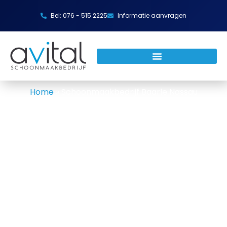
Bel: 076 - 515 2225
Informatie aanvragen
Home
»
Schoonmaakbedrijf Baarle Nassau
Schoonmaakbedrijf Baarle
Nassau
Avital Schoonmaak is hét schoonmaakbedrijf in
de omgeving van Baarle Nassau. Wanneer u op
zoek bent naar een professionele schoonmaker,