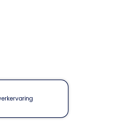
we je graag verder met jouw
werkervaring