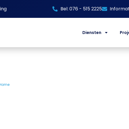
ing
Bel: 076 - 515 2225
Informa
Diensten
Proj
Home
»
Schoonmaakbedrijf Roosendaal
bedrijf Roos