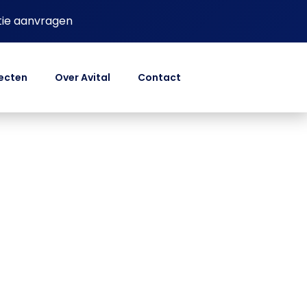
tie aanvragen
ecten
Over Avital
Contact
endaal