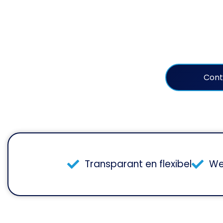
Avital Schoonmaak is jouw schoonmaakbedrijf in Roos
Con
Transparant en flexibel
We