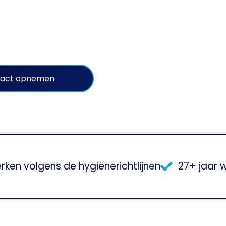
endaal. Met een professionele en secure aanpak helpen 
schoonmaakuitdagingen.
tact opnemen
rken volgens de hygiënerichtlijnen
27+ jaar 