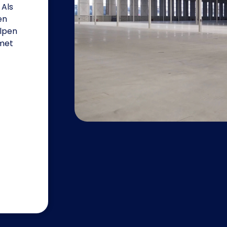
 Als
en
lpen
 met