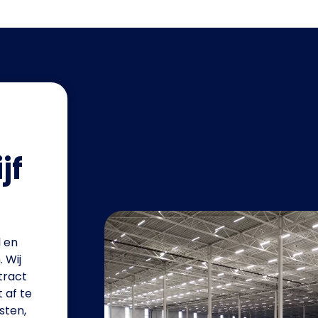
jf
l en
 Wij
tract
 af te
sten,