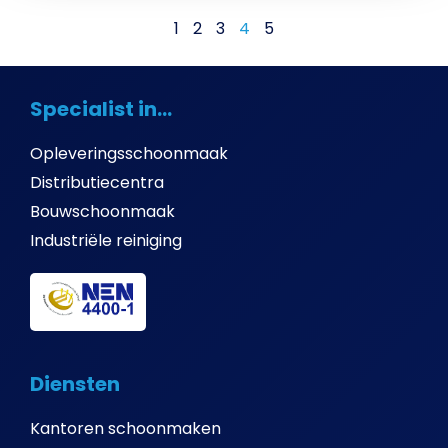
1
2
3
4
5
Specialist in...
Opleveringsschoonmaak
Distributiecentra
Bouwschoonmaak
Industriële reiniging
Diensten
Kantoren schoonmaken